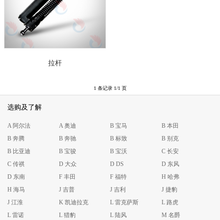
拉杆
1 条记录 1/1 页
选购及了解
A 阿尔法
A 奥迪
B 宝马
B 本田
B 奔腾
B 奔驰
B 标致
B 别克
B 比亚迪
B 宝骏
B 宝沃
C 长安
C 传祺
D 大众
D DS
D 东风
D 东南
F 丰田
F 福特
H 哈弗
H 海马
J 吉普
J 吉利
J 捷豹
J 江淮
K 凯迪拉克
L 雷克萨斯
L 路虎
L 雷诺
L 猎豹
L 陆风
M 名爵