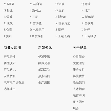
M MINI
M 马自达
O 讴歌
Q 奇瑞
Q 起亚
S 斯柯达
Q 启辰
R 日产
R 荣威
S 三菱
S 斯巴鲁
W 沃尔沃
X 现代
X 雪佛兰
Y 英菲尼迪
X 雪铁龙
Z 众泰
D 电动尾门
S 双杆
L 拉杆
T 挺杆
J 角度摆杆
S 上电吸锁
X 下电吸锁
商务及应用
新闻资讯
关于畅翼
产品特性
畅翼资讯
公司简介
功能演示
媒体资讯
文化理念
产品解说
最新活动
服务支持
安装教程
热点新闻
畅翼优势
汽车尾门进化史
推广用图
联系我们
选择理由
人才招聘
法律声明
服务网点
展会