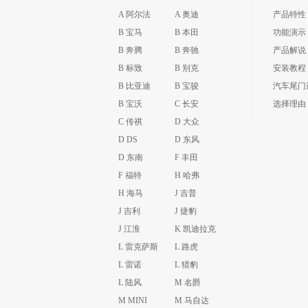
A 阿尔法
A 奥迪
产品特性
B 宝马
B 本田
功能演示
B 奔腾
B 奔驰
产品解说
B 标致
B 别克
安装教程
B 比亚迪
B 宝骏
汽车尾门
B 宝沃
C 长安
选择理由
C 传祺
D 大众
D DS
D 东风
D 东南
F 丰田
F 福特
H 哈弗
H 海马
J 吉普
J 吉利
J 捷豹
J 江淮
K 凯迪拉克
L 雷克萨斯
L 路虎
L 雷诺
L 猎豹
L 陆风
M 名爵
M MINI
M 马自达