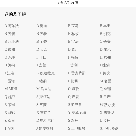
3 条记录 1/1 页
选购及了解
A 阿尔法
A 奥迪
B 宝马
B 本田
B 奔腾
B 奔驰
B 标致
B 别克
B 比亚迪
B 宝骏
B 宝沃
C 长安
C 传祺
D 大众
D DS
D 东风
D 东南
F 丰田
F 福特
H 哈弗
H 海马
J 吉普
J 吉利
J 捷豹
J 江淮
K 凯迪拉克
L 雷克萨斯
L 路虎
L 雷诺
L 猎豹
L 陆风
M 名爵
M MINI
M 马自达
O 讴歌
Q 奇瑞
Q 起亚
S 斯柯达
Q 启辰
R 日产
R 荣威
S 三菱
S 斯巴鲁
W 沃尔沃
X 现代
X 雪佛兰
Y 英菲尼迪
X 雪铁龙
Z 众泰
D 电动尾门
S 双杆
L 拉杆
T 挺杆
J 角度摆杆
S 上电吸锁
X 下电吸锁